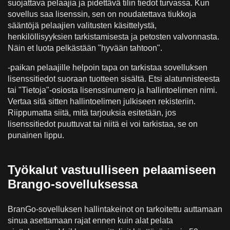
suojattava pelaajia ja pidettävä tilin tiedot turvassa. Kun
sovellus saa lisenssin, sen on noudatettava tiukkoja
sääntöjä pelaajien valitusten käsittelystä,
henkilöllisyyksien tarkistamisesta ja petosten valvonnasta.
Näin et luota pelkästään "hyvään tahtoon".
-paikan pelaajille helpoin tapa on tarkistaa sovelluksen
lisenssitiedot suoraan tuotteen sisältä. Etsi alatunnisteesta
tai "Tietoja"-osiosta lisenssinumero ja hallintoelimen nimi.
Vertaa sitä sitten hallintoelimen julkiseen rekisteriin.
Riippumatta siitä, mitä tarjouksia esitetään, jos
lisenssitiedot puuttuvat tai niitä ei voi tarkistaa, se on
punainen lippu.
Työkalut vastuulliseen pelaamiseen
Brango-sovelluksessa
BranGo-sovelluksen hallintakeinot on tarkoitettu auttamaan
sinua asettamaan rajat ennen kuin alat pelata