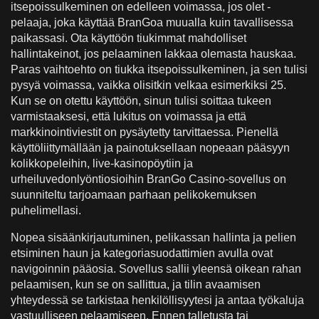
itsepoissulkeminen on edelleen voimassa, jos olet -
pelaaja, joka käyttää BranGoa muualla kuin tavallisessa
paikassasi. Ota käyttöön tiukimmat mahdolliset
hallintakeinot, jos pelaaminen lakkaa olemasta hauskaa.
Paras vaihtoehto on tiukka itsepoissulkeminen, ja sen tulisi
pysyä voimassa, vaikka olisitkin velkaa esimerkiksi 25.
Kun se on otettu käyttöön, sinun tulisi soittaa tukeen
varmistaaksesi, että lukitus on voimassa ja että
markkinointiviestit on pysäytetty tarvittaessa. Pienellä
käyttöliittymällään ja painotuksellaan nopeaan pääsyyn
kolikkopeleihin, live-kasinopöytiin ja
urheiluvedonlyöntiosioihin BranGo Casino-sovellus on
suunniteltu tarjoamaan parhaan pelikokemuksen
puhelimellasi.
Nopea sisäänkirjautuminen, pelikassan hallinta ja pelien
etsiminen haun ja kategoriasuodattimien avulla ovat
navigoinnin pääosia. Sovellus sallii yleensä oikean rahan
pelaamisen, kun se on sallittua, ja tilin avaamisen
yhteydessä se tarkistaa henkilöllisyytesi ja antaa työkaluja
vastuulliseen pelaamiseen. Ennen talletusta tai