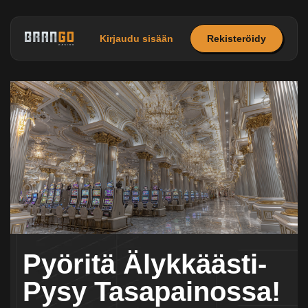
Kirjaudu sisään
Rekisteröidy
Pyöritä Älykkäästi-
Pysy Tasapainossa!