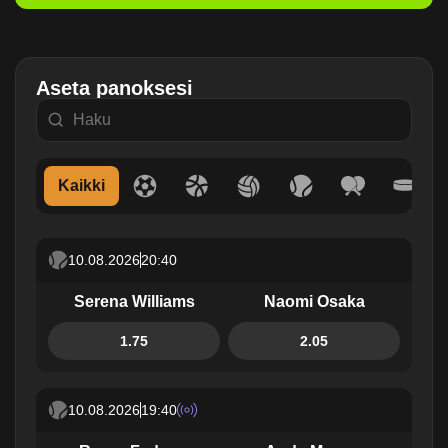
Aseta panoksesi
Kaikki
10.08.2026
20:40
Serena Williams
Naomi Osaka
1.75
2.05
10.08.2026
19:40