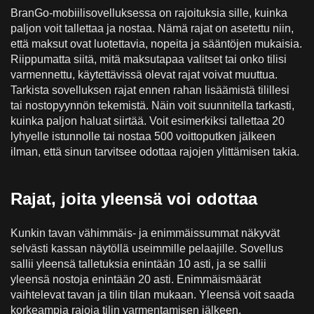
BranGo-mobiilisovelluksessa on rajoituksia sille, kuinka
paljon voit tallettaa ja nostaa. Nämä rajat on asetettu niin,
että maksut ovat luotettavia, nopeita ja sääntöjen mukaisia.
Riippumatta siitä, mitä maksutapaa valitset tai onko tilisi
varmennettu, käytettävissä olevat rajat voivat muuttua.
Tarkista sovelluksen rajat ennen rahan lisäämistä tilillesi
tai nostopyynnön tekemistä. Näin voit suunnitella tarkasti,
kuinka paljon haluat siirtää. Voit esimerkiksi tallettaa 20
lyhyelle istunnolle tai nostaa 500 voittoputken jälkeen
ilman, että sinun tarvitsee odottaa rajojen ylittämisen takia.
Rajat, joita yleensä voi odottaa
Kunkin tavan vähimmäis- ja enimmäissummat näkyvät
selvästi kassan näytöllä useimmille pelaajille. Sovellus
sallii yleensä talletuksia enintään 10 asti, ja se sallii
yleensä nostoja enintään 20 asti. Enimmäismäärät
vaihtelevat tavan ja tilin tilan mukaan. Yleensä voit saada
korkeampia rajoja tilin varmentamisen jälkeen.