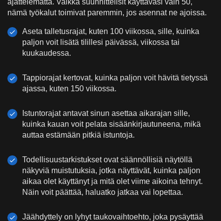
ajattelematta. Vaikka suunnittelisit käyttäväsi vain 50,
nämä työkalut toimivat paremmin, jos asennat ne ajoissa.
Aseta talletusrajat, kuten 100 viikossa, sille, kuinka
paljon voit lisätä tilillesi päivässä, viikossa tai
kuukaudessa.
Tappiorajat kertovat, kuinka paljon voit hävitä tietyssä
ajassa, kuten 150 viikossa.
Istuntorajat antavat sinun asettaa aikarajan sille,
kuinka kauan voit pelata sisäänkirjautuneena, mikä
auttaa estämään pitkiä istuntoja.
Todellisuustarkistukset ovat säännöllisiä näytöllä
näkyviä muistutuksia, jotka näyttävät, kuinka paljon
aikaa olet käyttänyt ja mitä olet viime aikoina tehnyt.
Näin voit päättää, haluatko jatkaa vai lopettaa.
Jäähdyttely on lyhyt taukovaihtoehto, joka pysäyttää