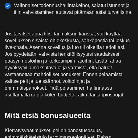
Valinnaiset todennushallintakeinot, salatut istunnot ja
tilin vahvistaminen auttavat pitämään asiat turvallisina.
Jos tarvitset apua tilisi tai maksun kanssa, voit käyttää
sovelluksen sisäistä ohjekeskusta, sähköpostia tai joskus
live-chatia. Asenna sovellus ja luo tili oikeilla tiedoillasi.
Jos pyydetään, vahvista henkilöllisyytesi saadaksesi
pääsyn nostoihin ja korkeampiin rajoihin. Lisää rahaa
hyväksytyllä maksutavalla ja varmista, että haluat
vastaanottaa mahdolliset bonukset. Ennen pelaamista
valitse peli ja lue säännöt, voittolinjat ja
enimmäispanokset. Pidä pelaaminen hallinnassa
asettamalla rajoja kuten budjetti-, aika- tai tappiosuojat.
Mitä etsiä bonusalueelta
Kierrätysvaatimukset, pelien panostusosuus,
enimmäiskäteistulo ja voimassaolopäivät. Rahan