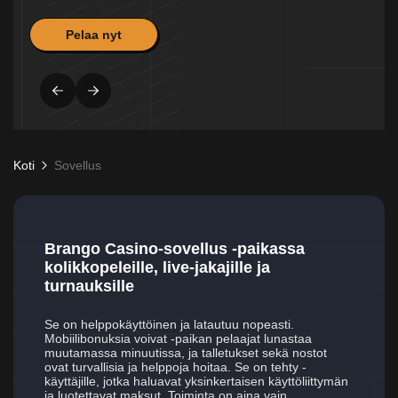
Pelaa nyt
Koti
Sovellus
Brango Casino-sovellus -paikassa
kolikkopeleille, live-jakajille ja
turnauksille
Se on helppokäyttöinen ja latautuu nopeasti.
Mobiilibonuksia voivat -paikan pelaajat lunastaa
muutamassa minuutissa, ja talletukset sekä nostot
ovat turvallisia ja helppoja hoitaa. Se on tehty -
käyttäjille, jotka haluavat yksinkertaisen käyttöliittymän
ja luotettavat maksut. Toiminta on aina vain