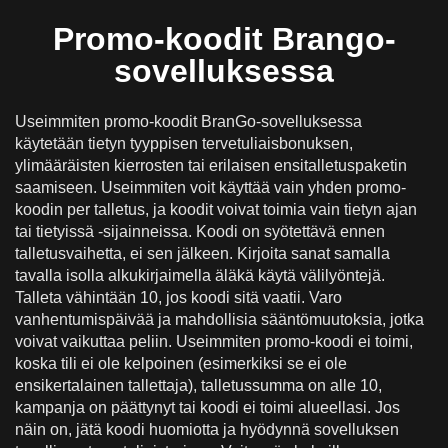
Promo-koodit Brango-
sovelluksessa
Useimmiten promo-koodit BranGo-sovelluksessa
käytetään tietyn tyyppisen tervetuliaisbonuksen,
ylimääräisten kierrosten tai erilaisen ensitalletuspaketin
saamiseen. Useimmiten voit käyttää vain yhden promo-
koodin per talletus, ja koodit voivat toimia vain tietyn ajan
tai tietyissä -sijainneissa. Koodi on syötettävä ennen
talletusvaihetta, ei sen jälkeen. Kirjoita sanat samalla
tavalla isolla alkukirjaimella äläkä käytä välilyöntejä.
Talleta vähintään 10, jos koodi sitä vaatii. Varo
vanhentumispäivää ja mahdollisia sääntömuutoksia, jotka
voivat vaikuttaa peliin. Useimmiten promo-koodi ei toimi,
koska tili ei ole kelpoinen (esimerkiksi se ei ole
ensikertalainen tallettaja), talletussumma on alle 10,
kampanja on päättynyt tai koodi ei toimi alueellasi. Jos
näin on, jätä koodi huomiotta ja hyödynnä sovelluksen