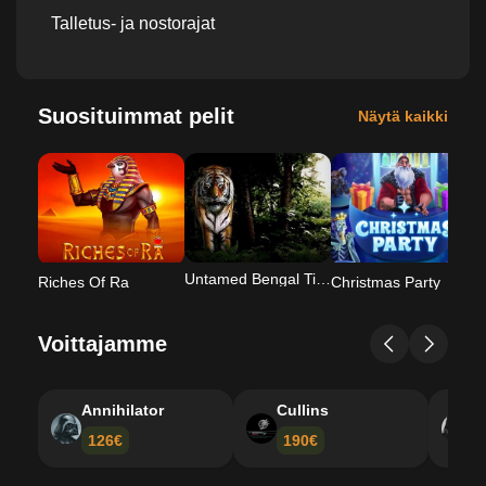
Talletus- ja nostorajat
Rajat, joita yleensä voi odottaa
Pelit Brango Casino-sovelluksessa
Suosituimmat pelit
Näytä kaikki
Mitä pelejä sovelluksessa voi pelata?
Suorituskyky mobiilipeleissä
Brango-lisensointi ja vastuullisen pelaamisen
hallintakeinot
Työkalut vastuulliseen pelaamiseen Brango-
H
Untamed Bengal Tiger
Riches Of Ra
Christmas Party
sovelluksessa
Tärkeät vaihtoehdot
Voittajamme
Mitä etsiä bonusalueelta
Annihilator
Cullins
F
126€
190€