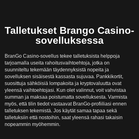
Talletukset Brango Casino-
sovelluksessa
BranGo Casino-sovellus tekee talletuksista helppoja
tarjoamalla useita rahoitusvaihtoehtoja, jotka on
suunniteltu tekemään täydennyksistä nopeita ja
sovelluksen sisäisestä kassasta sujuvaa. Pankkikortit,
suosittuja sähköisiä lompakoita ja kryptovaluutta ovat
yleensä vaihtoehtojasi. Kun olet valinnut, voit vahvistaa
summan ja maksaa poistumatta sovelluksesta. Varmista
myös, että tilin tiedot vastaavat BranGo-profiiliasi ennen
talletuksen tekemistä. Jos käytät samaa tapaa sekä
talletuksiin että nostoihin, saat yleensä rahasi takaisin
nopeammin myöhemmin.