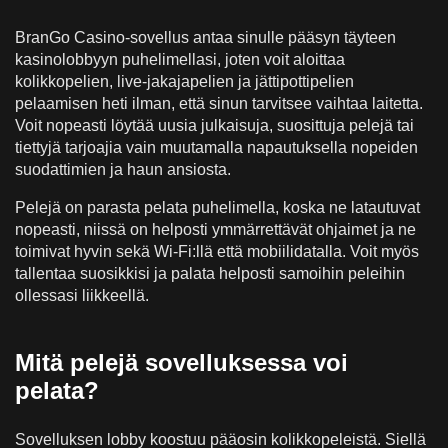
BranGo Casino-sovellus antaa sinulle pääsyn täyteen
kasinolobbyyn puhelimellasi, joten voit aloittaa
kolikkopelien, live-jakajapelien ja jättipottipelien
pelaamisen heti ilman, että sinun tarvitsee vaihtaa laitetta.
Voit nopeasti löytää uusia julkaisuja, suosittuja pelejä tai
tiettyjä tarjoajia vain muutamalla napautuksella nopeiden
suodattimien ja haun ansiosta.
Pelejä on parasta pelata puhelimella, koska ne latautuvat
nopeasti, niissä on helposti ymmärrettävät ohjaimet ja ne
toimivat hyvin sekä Wi-Fi:llä että mobiilidatalla. Voit myös
tallentaa suosikkisi ja palata helposti samoihin peleihin
ollessasi liikkeellä.
Mitä pelejä sovelluksessa voi
pelata?
Sovelluksen lobby koostuu pääosin kolikkopeleistä. Siellä