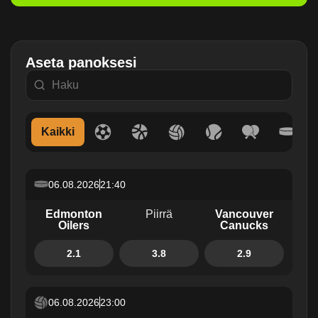
Aseta panoksesi
Kaikki
06.08.2026
21:40
Edmonton
Piirrä
Vancouver
Oilers
Canucks
2.1
3.8
2.9
06.08.2026
23:00