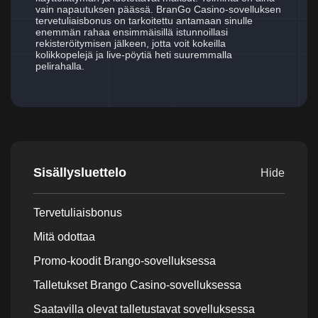
vain napautuksen päässä. BranGo Casino-sovelluksen
tervetuliaisbonus on tarkoitettu antamaan sinulle
enemmän rahaa ensimmäisillä istunnoillasi
rekisteröitymisen jälkeen, jotta voit kokeilla
kolikkopelejä ja live-pöytiä heti suuremmalla
pelirahalla.
Sisällysluettelo
Hide
Tervetuliaisbonus
Mitä odottaa
Promo-koodit Brango-sovelluksessa
Talletukset Brango Casino-sovelluksessa
Saatavilla olevat talletustavat sovelluksessa