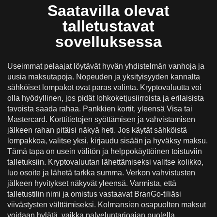
Saatavilla olevat
talletustavat
sovelluksessa
Useimmat pelaajat löytävät hyvän yhdistelmän vanhoja ja
uusia maksutapoja. Nopeuden ja yksityisyyden kannalta
sähköiset lompakot ovat paras valinta. Kryptovaluutta voi
olla hyödyllinen, jos pidät lohkoketjusiirroista ja erilaisista
tavoista saada rahaa. Pankkien kortit, yleensä Visa tai
Mastercard. Korttitietojen syöttämisen ja vahvistamisen
jälkeen rahan pitäisi näkyä heti. Jos käytät sähköistä
lompakkoa, valitse yksi, kirjaudu sisään ja hyväksy maksu.
Tämä tapa on usein välitön ja helppokäyttöinen toistuviin
talletuksiin. Kryptovaluutan lähettämiseksi valitse kolikko,
luo osoite ja lähetä tarkka summa. Verkon vahvistusten
jälkeen hyvitykset näkyvät yleensä. Varmista, että
talletustilin nimi ja omistus vastaavat BranGo-tiliäsi
viivästysten välttämiseksi. Kolmansien osapuolten maksut
voidaan hylätä, vaikka palveluntarjoajan puolella