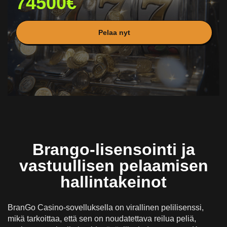
74500€
Pelaa nyt
Brango-lisensointi ja
vastuullisen pelaamisen
hallintakeinot
BranGo Casino-sovelluksella on virallinen pelilisenssi,
mikä tarkoittaa, että sen on noudatettava reilua peliä,