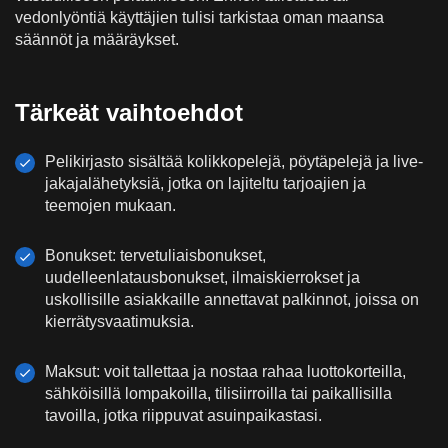
vedonlyöntiä käyttäjien tulisi tarkistaa oman maansa
säännöt ja määräykset.
Tärkeät vaihtoehdot
Pelikirjasto sisältää kolikkopelejä, pöytäpelejä ja live-
jakajalähetyksiä, jotka on lajiteltu tarjoajien ja
teemojen mukaan.
Bonukset: tervetuliaisbonukset,
uudelleenlatausbonukset, ilmaiskierrokset ja
uskollisille asiakkaille annettavat palkinnot, joissa on
kierrätysvaatimuksia.
Maksut: voit tallettaa ja nostaa rahaa luottokorteilla,
sähköisillä lompakoilla, tilisiirroilla tai paikallisilla
tavoilla, jotka riippuvat asuinpaikastasi.