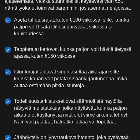
ajattelematta. Vaikka suunnittelisit käyttäväsi vain €50,
nämä työkalut toimivat paremmin, jos asennat ne ajoissa.
Aseta talletusrajat, kuten €100 viikossa, sille, kuinka
paljon voit lisätä tilillesi päivässä, viikossa tai
kuukaudessa.
Tappiorajat kertovat, kuinka paljon voit hävitä tietyssä
ajassa, kuten €150 viikossa.
Istuntorajat antavat sinun asettaa aikarajan sille,
kuinka kauan voit pelata sisäänkirjautuneena, mikä
auttaa estämään pitkiä istuntoja.
Todellisuustarkistukset ovat säännöllisiä näytöllä
näkyviä muistutuksia, jotka näyttävät, kuinka paljon
aikaa olet käyttänyt ja mitä olet viime aikoina tehnyt.
Näin voit päättää, haluatko jatkaa vai lopettaa.
Jäähdyttely on lyhyt taukovaihtoehto, joka pysäyttää