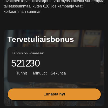
tavallinen tervetuliaistarjous. Voit myös kokeilla suurempaa
talletussummaa, kuten €20, jos kampanja vaatii
korkeamman summan.
Tervetuliaisbonus
Tarjous on voimassa:
52
12
29
Tunnit
Minuutit
Sekuntia
Lunasta nyt