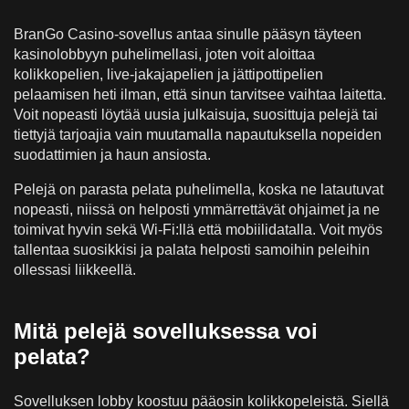
BranGo Casino-sovellus antaa sinulle pääsyn täyteen
kasinolobbyyn puhelimellasi, joten voit aloittaa
kolikkopelien, live-jakajapelien ja jättipottipelien
pelaamisen heti ilman, että sinun tarvitsee vaihtaa laitetta.
Voit nopeasti löytää uusia julkaisuja, suosittuja pelejä tai
tiettyjä tarjoajia vain muutamalla napautuksella nopeiden
suodattimien ja haun ansiosta.
Pelejä on parasta pelata puhelimella, koska ne latautuvat
nopeasti, niissä on helposti ymmärrettävät ohjaimet ja ne
toimivat hyvin sekä Wi-Fi:llä että mobiilidatalla. Voit myös
tallentaa suosikkisi ja palata helposti samoihin peleihin
ollessasi liikkeellä.
Mitä pelejä sovelluksessa voi
pelata?
Sovelluksen lobby koostuu pääosin kolikkopeleistä. Siellä