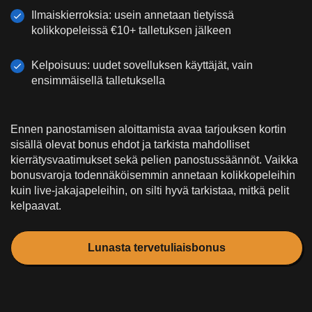
Ilmaiskierroksia: usein annetaan tietyissä
kolikkopeleissä €10+ talletuksen jälkeen
Kelpoisuus: uudet sovelluksen käyttäjät, vain
ensimmäisellä talletuksella
Ennen panostamisen aloittamista avaa tarjouksen kortin
sisällä olevat bonus ehdot ja tarkista mahdolliset
kierrätysvaatimukset sekä pelien panostussäännöt. Vaikka
bonusvaroja todennäköisemmin annetaan kolikkopeleihin
kuin live-jakajapeleihin, on silti hyvä tarkistaa, mitkä pelit
kelpaavat.
Lunasta tervetuliaisbonus